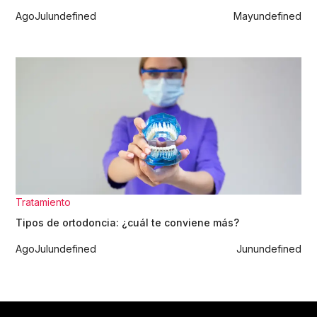
Ago
Jul
undefined
May
undefined
Tratamiento
Tipos de ortodoncia: ¿cuál te conviene más?
Ago
Jul
undefined
Jun
undefined