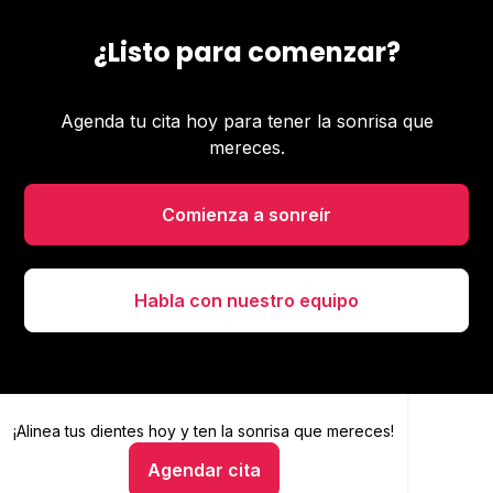
¿Listo para comenzar?
Agenda tu cita hoy para tener la sonrisa que
mereces.
Comienza a sonreír
Habla con nuestro equipo
¡Alinea tus dientes hoy y
Alinea tus dientes hoy y ten la sonrisa que mereces
ten la sonrisa que mereces!
Agendar cita
Hablar con un asesor