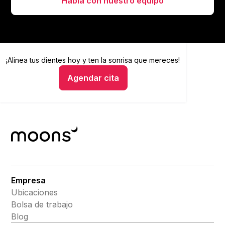
Habla con nuestro equipo
¡Alinea tus dientes hoy y
Alinea tus dientes hoy y ten la sonrisa que mereces
ten la sonrisa que mereces!
Agendar cita
Hablar con un asesor
Empresa
Ubicaciones
Bolsa de trabajo
Blog