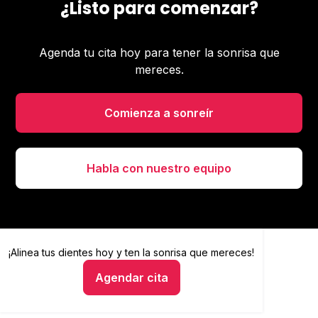
¿Listo para comenzar?
Agenda tu cita hoy para tener la sonrisa que
mereces.
Comienza a sonreír
Habla con nuestro equipo
¡Alinea tus dientes hoy y
Alinea tus dientes hoy y ten la sonrisa que mereces
ten la sonrisa que mereces!
Agendar cita
Hablar con un asesor