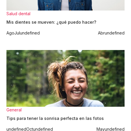
Salud dental
Mis dientes se mueven: ¿qué puedo hacer?
Ago
Jul
undefined
Abr
undefined
General
Tips para tener la sonrisa perfecta en las fotos
undefined
Oct
undefined
May
undefined