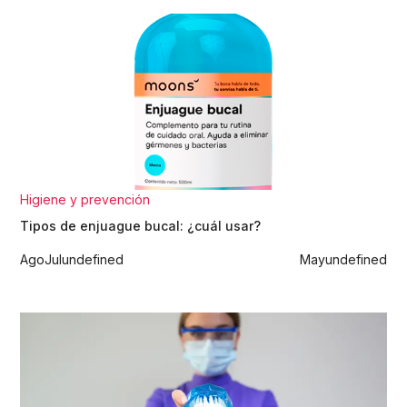
Higiene y prevención
Tipos de enjuague bucal: ¿cuál usar?
Ago
Jul
undefined
May
undefined