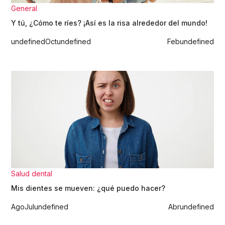
General
Y tú, ¿Cómo te ríes? ¡Así es la risa alrededor del mundo!
undefined
Oct
undefined
Feb
undefined
Salud dental
Mis dientes se mueven: ¿qué puedo hacer?
Ago
Jul
undefined
Abr
undefined