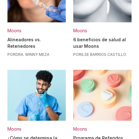
Moons
Moons
Alineadores vs.
6 beneficios de salud al
Retenedores
usar Moons
POR
DRA. WINNY MEZA
POR
ILSE BARRIOS CASTILLO
Moons
Moons
¿Cómo se determina la
Programa de Referidos