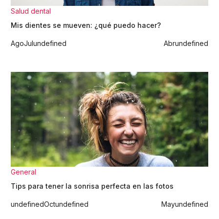
Salud dental
Mis dientes se mueven: ¿qué puedo hacer?
Ago
Jul
undefined
Abr
undefined
General
Tips para tener la sonrisa perfecta en las fotos
undefined
Oct
undefined
May
undefined