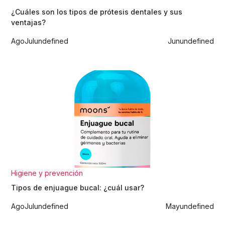
¿Cuáles son los tipos de prótesis dentales y sus
ventajas?
Ago
Jul
undefined
Jun
undefined
Higiene y prevención
Tipos de enjuague bucal: ¿cuál usar?
Ago
Jul
undefined
May
undefined