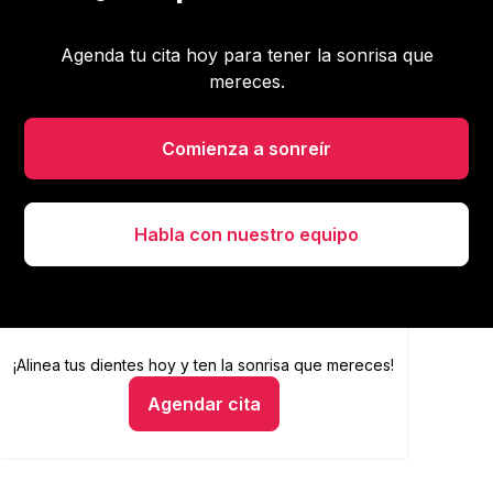
Agenda tu cita hoy para tener la sonrisa que
mereces.
Comienza a sonreír
Habla con nuestro equipo
¡Alinea tus dientes hoy y
Alinea tus dientes hoy y ten la sonrisa que mereces
ten la sonrisa que mereces!
Agendar cita
Hablar con un asesor