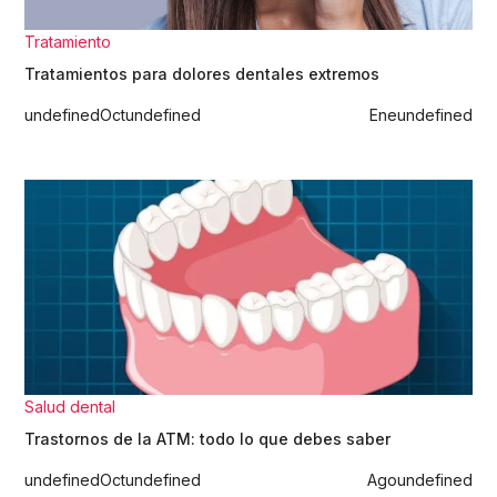
Tratamiento
Tratamientos para dolores dentales extremos
undefined
Oct
undefined
Ene
undefined
Salud dental
Trastornos de la ATM: todo lo que debes saber
undefined
Oct
undefined
Ago
undefined