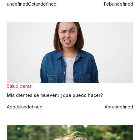
undefined
Oct
undefined
Feb
undefined
Salud dental
Mis dientes se mueven: ¿qué puedo hacer?
Ago
Jul
undefined
Abr
undefined