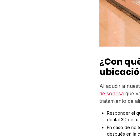
¿Con qué
ubicació
Al acudir a nues
de sonrisa
que va
tratamiento de al
Responder el qu
dental 3D de tu 
En caso de no t
después en la 