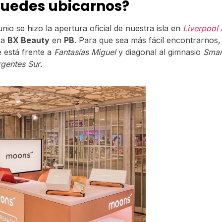
uedes ubicarnos?
unio se hizo la apertura oficial de nuestra isla en
Liverpool 
ea
BX Beauty
en
PB
. Para que sea más fácil encontrarnos,
e está frente a
Fantasías Miguel
y diagonal al gimnasio
Smart
rgentes Sur
.