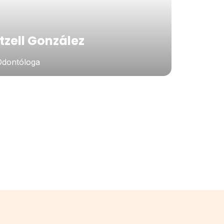
Itzell González
Odontóloga